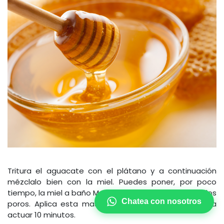
Tritura el aguacate con el plátano y a continuación
mézclalo bien con la miel. Puedes poner, por poco
tiempo, la miel a baño María, esto te ayudará a abrir los
Chatea con nosotros
poros. Aplica esta mascarilla sobre el rostro y déjala
actuar 10 minutos.