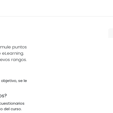
PRODUCTOS
NOSOTROS
BLOG
EMPRENDE
FAMILIA LABM
umule puntos
 eLearning.
uevos rangos.
bjetivo, se le
os?
cuestionarios
o del curso.