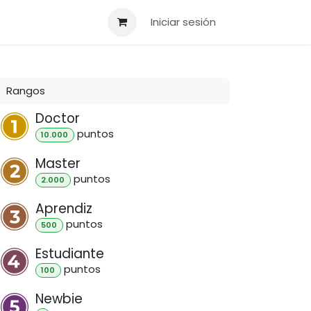
AC
Iniciar sesión
Rangos
Doctor
punto
s
10.000
Master
punto
s
2.000
Aprendiz
punto
s
500
Estudiante
punto
s
100
Newbie