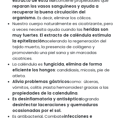
extracto de esta flor
contiene propiedades que
reparan los vasos sanguíneos y ayuda a
recuperar la buena circulación del
organismo.
Es decir, eliminar los cólicos.
Nuestro cuerpo naturalmente es cicatrizante, pero
a veces necesita ayuda cuando las
heridas son
muy fuertes
.
El extracto de caléndula estimula
la epitelización
acelerando la regeneración del
tejido muerto, la presencia de colágeno y
promoviendo una piel sana y sin marcadas
cicatrices.
La caléndula es
fungicida
,
elimina de forma
eficiente los hongos
: candidiasis, micosis, pie de
atleta.
Alivia problemas gástricos
como: úlceras,
vómitos, colitis ¡Hasta hemorroides! gracias a las
propiedades de la calendulina
.
Es desinflamatoria y antiséptica
logrando
desinfectar laceraciones y quemaduras
ocasionadas por el sol.
Es antibacterial, Combate
infecciones e