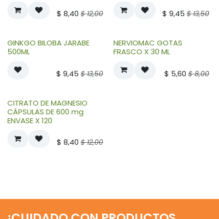
$
8,40
$
9,45
$
12,00
$
13,50
GINKGO BILOBA JARABE
NERVIOMAC GOTAS
500ML
FRASCO X 30 ML
$
9,45
$
5,60
$
13,50
$
8,00
CITRATO DE MAGNESIO
CÁPSULAS DE 600 mg
ENVASE X 120
$
8,40
$
12,00
¡CUIDADO CON PRODUCTOS