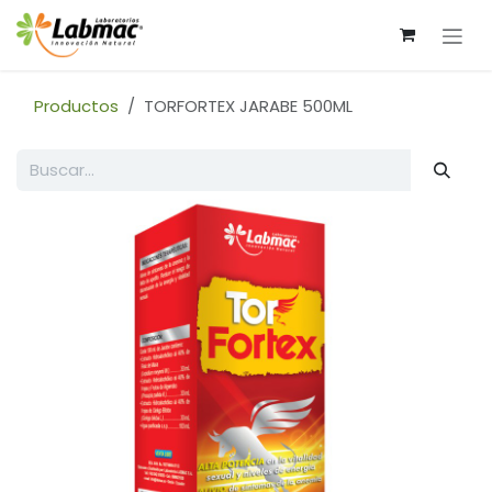
Ir al contenido
Productos
TORFORTEX JARABE 500ML