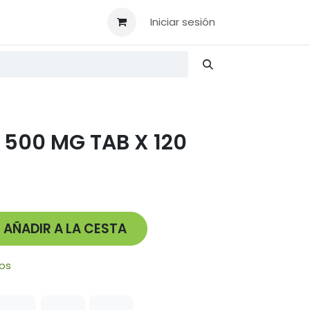
AC
Iniciar sesión
500 MG TAB X 120
AÑADIR A LA CESTA
eos