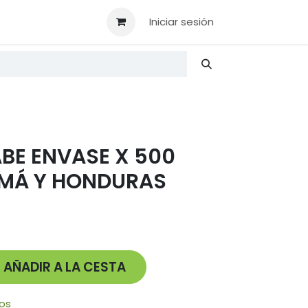
AC
Iniciar sesión
ABE ENVASE X 500
AMÁ Y HONDURAS
AÑADIR A LA CESTA
eos