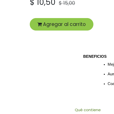
$
10,50
$
15,00
Agregar al carrito
BENEFICIOS
Mej
Aum
Coa
Qué contiene