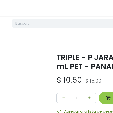
PRODUCTOS
NOSOTROS
BLOG
EMPRENDE
FAMILIA LABM
-
TRIPLE - P JAR
mL PET - PAN
$
10,50
$
15,00
Agregar a la lista de des