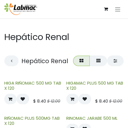
Skip to Content
Hepático Renal
Hepático Renal
HIGA RIÑOMAC 500 MG TAB
HIGAMAC PLUS 500 MG TAB
X 120
X 120
$
8.40
$
8.40
$
12.00
$
12.00
RIÑOMAC PLUS 500MG TAB
RINOMAC JARABE 500 ML
X 120