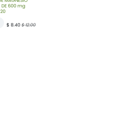
DE MAGNESIO
 DE 600 mg
120
$
8.40
$
12.00