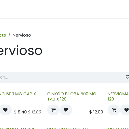
O
PRODUCTOS
NOSOTROS
BLOG
EMPRENDE
FAMILIA L
cts
Nervioso
ervioso
NG 500 MG CAP X
GINKGO BILOBA 500 MG
NERVIOMA
TAB X 120
120
$
8.40
$
12.00
$
12.00