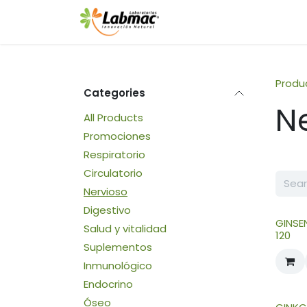
Skip to Content
INICI
Produ
Categories
N
All Products
Promociones
Respiratorio
Circulatorio
Nervioso
Digestivo
GINSE
Salud y vitalidad
120
Suplementos
Inmunológico
Endocrino
Óseo