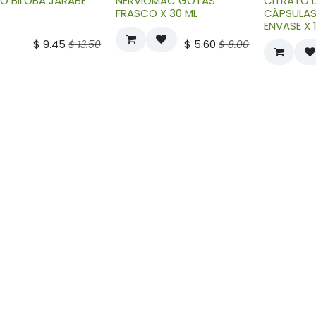
O BILOBA JARABE
NERVIOMAC GOTAS
CITRATO 
FRASCO X 30 ML
CÁPSULAS
ENVASE X 
$
9.45
$
5.60
$
13.50
$
8.00