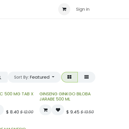
ABMAC
Sign in
Featured
Sort By:
C 500 MG TAB X
GINSENG GINKGO BILOBA
JARABE 500 ML
$
8.40
$
9.45
$
12.00
$
13.50